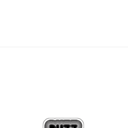
79,99
EUR
114,99
EUR
Zľava
30
%