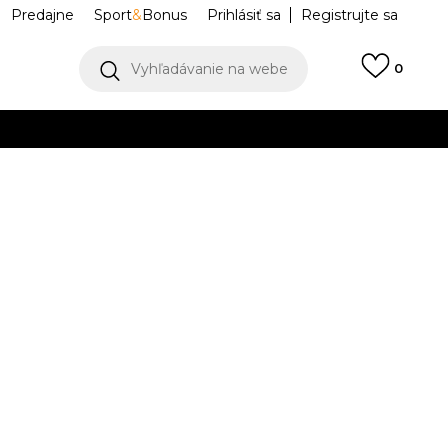
Predajne
Sport
&
Bonus
Prihlásiť sa
Registrujte sa
Vyhľadávanie na webe
0
IAC
llect)
VIAC
E. FZ
KC4569
XL-
XL/S
ST2
S-
ST
S-T
2XLS
T
XL/S
T2
2XL/S
L-T
L/S
L/S
2XSS
2XS
2XS
XS
XS
2XS/S
L
XL
XL
XS/S
S/S
S/S
MT2
M-
XS/S
T2