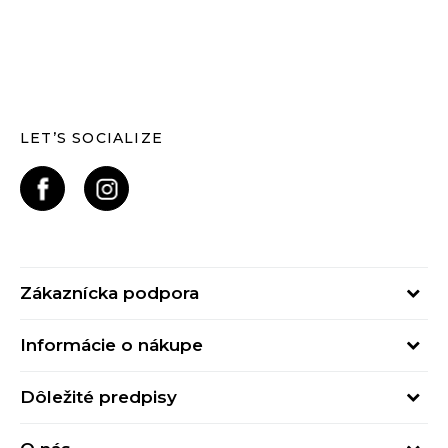
LET’S SOCIALIZE
Zákaznícka podpora
Pondelok - Piatok
Informácie o nákupe
od 09:00 do 17:00
Stav objednávky
online@buzzsneakers.sk
Dôležité predpisy
Spôsob platby
Kontakty
Obchodné podmienky
Spôsob doručenia