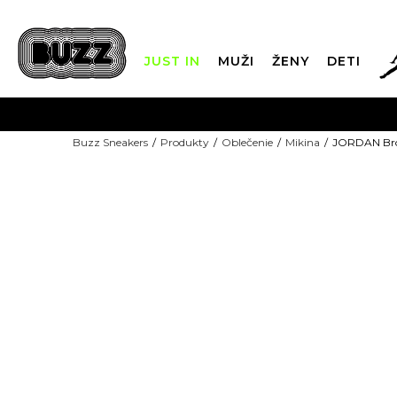
JUST IN
MUŽI
ŽENY
DETI
FIN
Buzz Sneakers
Produkty
Oblečenie
Mikina
JORDAN Bro
DOPRAVA 
-10% S KÓDOM: EXTRA10