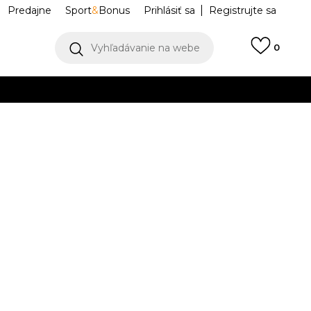
Predajne
Sport
&
Bonus
Prihlásiť sa
Registrujte sa
Vyhľadávanie na webe
0
IAC
llect)
VIAC
lyn Graphics
HV0544-010
Upozorniť ma na zľavy
robcu:
74,99
EUR
M
L
L
XL
XL
2XL
2XL
3XL
3XL