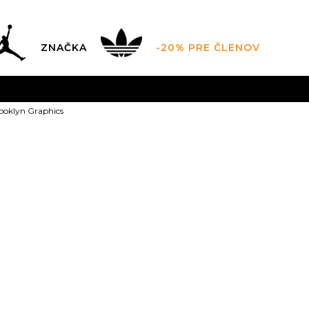
ZNAČKA
-20% PRE ČLENOV
AL SALE AŽ -60 %
+EXTRA ZLAVA 10 % POUZE DO 9.8.
V
oklyn Graphics
ZADARMO
pri objednaní nad 100 €
(neplatí pre Click&Co
JORDAN Brook
Zľava
20
%
59,99
EUR
Odporúčaná cena vý
XS
XS
S
S
M