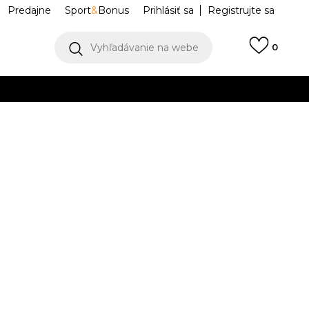
Predajne
Sport
&
Bonus
Prihlásiť sa
Registrujte sa
Vyhľadávanie na webe
0
IAC
llect)
VIAC
d
IW0998
M
L
L
XL
XL
2XL
2XL
K DISPOZÍCII