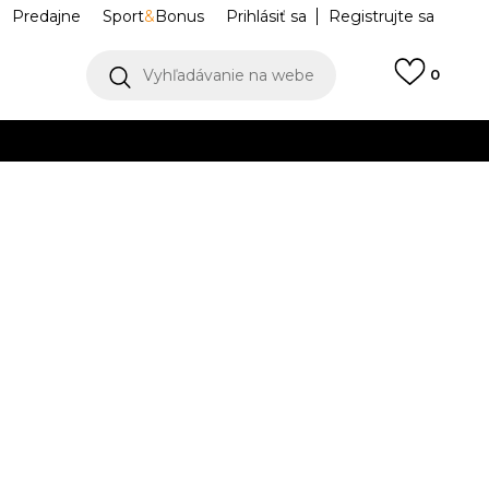
Predajne
Sport
&
Bonus
Prihlásiť sa
Registrujte sa
Vyhľadávanie na webe
0
IAC
llect)
VIAC
ewneck
DTA251M602-11
L
XL
XL
2XL
2XL
K DISPOZÍCII