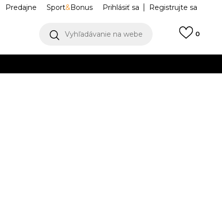
Predajne
Sport
&
Bonus
Prihlásiť sa
Registrujte sa
Vyhľadávanie na webe
0
IAC
llect)
VIAC
AT
MT21520-WM
Upozorniť ma na zľavy
robcu:
50,99
EUR
L
XL
XL
2XL
2XL