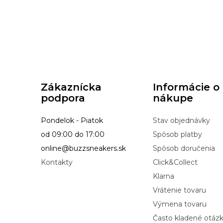
Zákaznícka
Informácie o
podpora
nákupe
Pondelok - Piatok
Stav objednávky
od 09:00 do 17:00
Spôsob platby
online@buzzsneakers.sk
Spôsob doručenia
Kontakty
Click&Collect
Klarna
Vrátenie tovaru
Výmena tovaru
Často kladené otáz