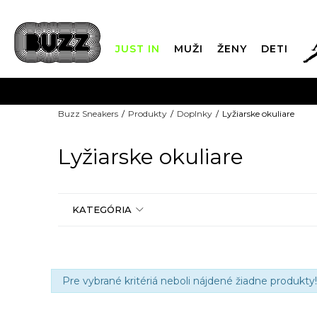
JUST IN
MUŽI
ŽENY
DETI
FIN
Buzz Sneakers
Produkty
Doplnky
Lyžiarske okuliare
DOPRAVA 
Lyžiarske okuliare
KATEGÓRIA
Pre vybrané kritériá neboli nájdené žiadne produkty!