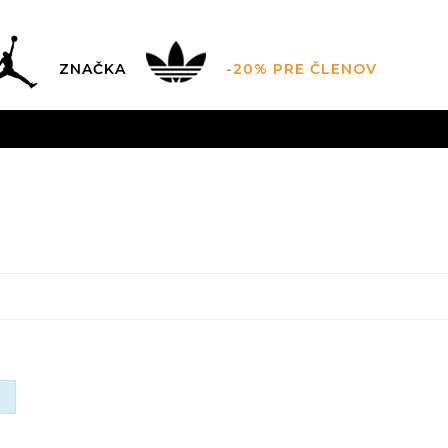
ZNAČKA
-20% PRE ČLENOV
AL SALE AŽ -60 %
+EXTRA ZLAVA 10 % POUZE DO 9.8.
V
ZADARMO
pri objednaní nad 100 €
(neplatí pre Click&Co