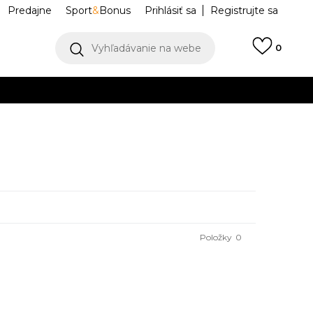
Predajne
Sport
&
Bonus
Prihlásiť sa
Registrujte sa
Vyhľadávanie na webe
0
IAC
llect)
VIAC
Položky
0