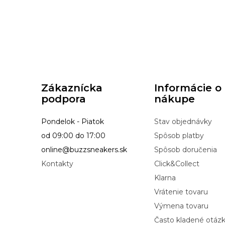
Zákaznícka
Informácie o
podpora
nákupe
Pondelok - Piatok
Stav objednávky
od 09:00 do 17:00
Spôsob platby
online@buzzsneakers.sk
Spôsob doručenia
Kontakty
Click&Collect
Klarna
Vrátenie tovaru
Výmena tovaru
Často kladené otáz