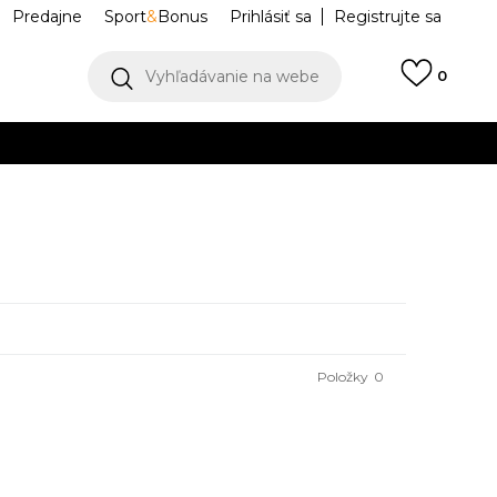
Predajne
Sport
&
Bonus
Prihlásiť sa
Registrujte sa
Vyhľadávanie na webe
0
llect)
VIAC
Položky
0