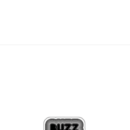
19,99
EUR
39,95
EUR
Zľava
49
%