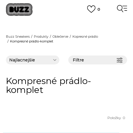
0
FINAL SALE AŽ -60 %
POUZE DO 9.8.
VIAC
DOPRAVA ZADARMO
pri objednaní nad 100 €
(neplatí pre Click&Collect)
Buzz Sneakers
Produkty
Oblečenie
Kopresné prádlo
Kompresné prádlo-komplet
VIAC
Filtre
Kompresné prádlo-
komplet
Položky
0