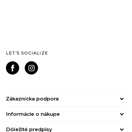
LET’S SOCIALIZE
Zákaznícka podpora
Pondelok - Piatok
Informácie o nákupe
od 09:00 do 17:00
Stav objednávky
online@buzzsneakers.sk
Dôležité predpisy