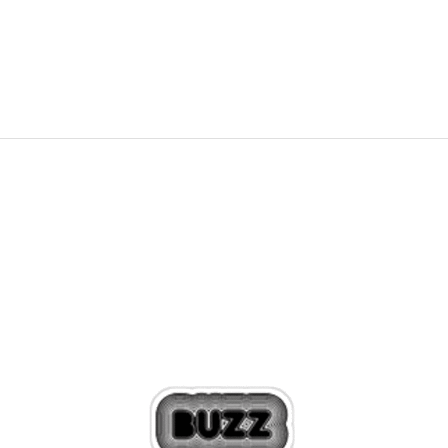
39,99
EUR
57,99
EUR
Zľava
31
%