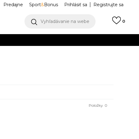
Predajne
Sport
&
Bonus
Prihlásiť sa
Registrujte sa
Vyhľadávanie na webe
0
IAC
llect)
VIAC
Položky
0