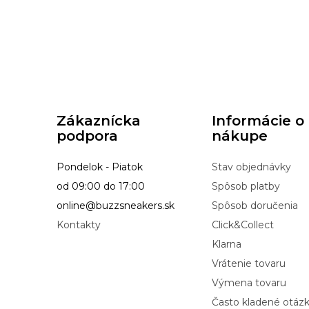
Zákaznícka
Informácie o
podpora
nákupe
Pondelok - Piatok
Stav objednávky
od 09:00 do 17:00
Spôsob platby
online@buzzsneakers.sk
Spôsob doručenia
Kontakty
Click&Collect
Klarna
Vrátenie tovaru
Výmena tovaru
Často kladené otáz