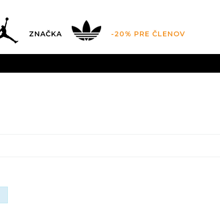
ZNAČKA
-20% PRE ČLENOV
AL SALE AŽ -60 %
+EXTRA ZLAVA 10 % POUZE DO 9.8.
V
ZADARMO
pri objednaní nad 100 €
(neplatí pre Click&Co