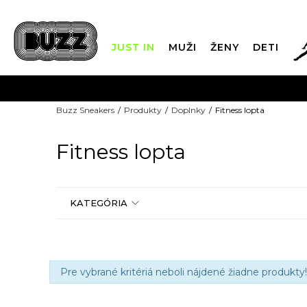
JUST IN
MUŽI
ŽENY
DETI
FIN
Buzz Sneakers
Produkty
Doplnky
Fitness lopta
DOPRAVA 
Fitness lopta
KATEGÓRIA
Pre vybrané kritériá neboli nájdené žiadne produkty!