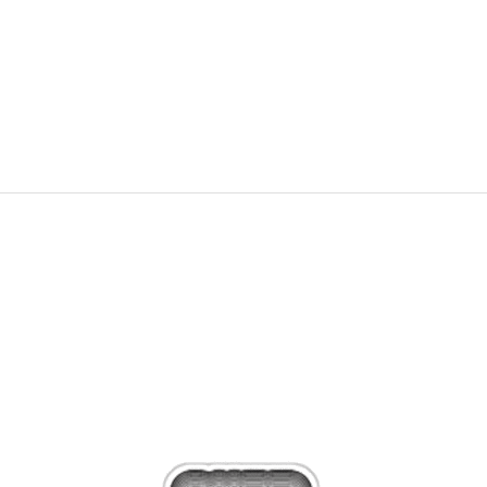
Moon Boot MB ICON LOW QUILT CARAMEL
163,99
EUR
234,95
EUR
Zľava
30
%