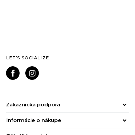
LET’S SOCIALIZE
Zákaznícka podpora
Pondelok - Piatok
Informácie o nákupe
od 09:00 do 17:00
Stav objednávky
online@buzzsneakers.sk