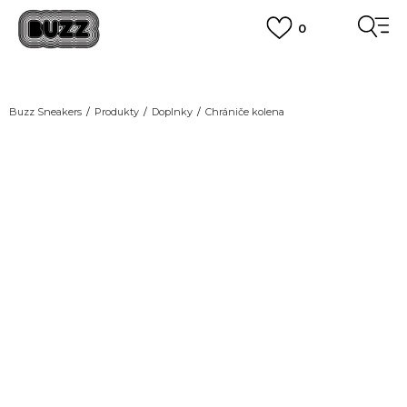
0
DOPRAVA ZADARMO
pri objednaní nad 100 €
(neplatí pre Click&Collect)
VIAC
Buzz Sneakers
Produkty
Doplnky
Chrániče kolena