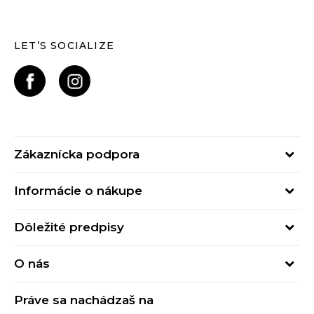
LET’S SOCIALIZE
Zákaznícka podpora
Pondelok - Piatok
Informácie o nákupe
od 09:00 do 17:00
Stav objednávky
online@buzzsneakers.sk
Dôležité predpisy
Spôsob platby
Kontakty
Obchodné podmienky
Spôsob doručenia
O nás
Podmienky používania
Click&Collect
Buzz concept
Ochrana osobných údajov
Klarna
Práve sa nachádzaš na
Buzz znacky
Spotrebiteľské recenzie