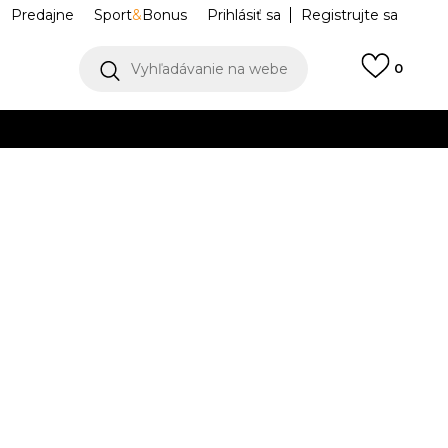
Predajne
Sport
&
Bonus
Prihlásiť sa
Registrujte sa
Vyhľadávanie na webe
0
IAC
llect)
VIAC
als Padded
JX4116
M
L
L
XL
XL
2XL
2XL
K DISPOZÍCII