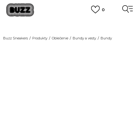
0
DOPRAVA ZADARMO
pri objednaní nad 100 €
(neplatí pre Click&Collect)
VIAC
Buzz Sneakers
Produkty
Oblečenie
Bundy a vesty
Bundy