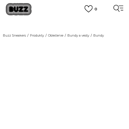
0
DOPRAVA ZADARMO
pri objednaní nad 100 €
(neplatí pre Click&Collect)
VIAC
Buzz Sneakers
Produkty
Oblečenie
Bundy a vesty
Bundy