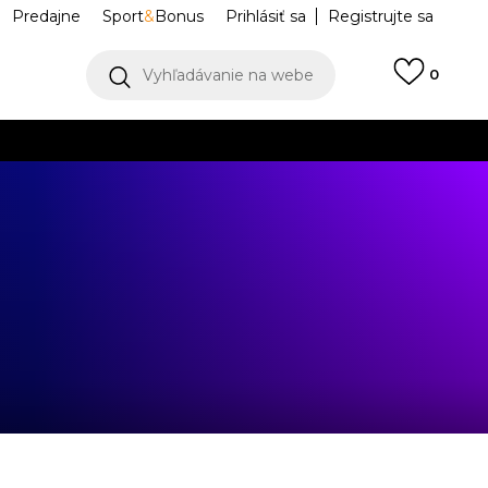
Predajne
Sport
&
Bonus
Prihlásiť sa
Registrujte sa
Vyhľadávanie na webe
0
IAC
llect)
VIAC