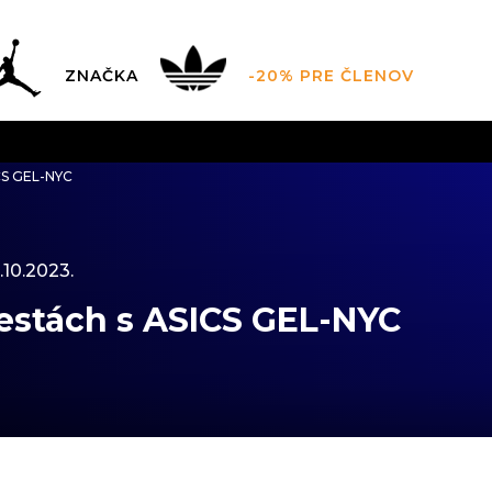
ZNAČKA
-20% PRE ČLENOV
AL SALE AŽ -60 %
+EXTRA ZLAVA 10 % POUZE DO 9.8.
V
ICS GEL-NYC
ZADARMO
pri objednaní nad 100 €
(neplatí pre Click&Co
.10.2023.
estách s ASICS GEL-NYC