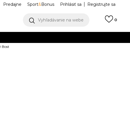
Predajne
Sport
&
Bonus
Prihlásiť sa
Registrujte sa
Vyhľadávanie na webe
0
 Bost
llect)
VIAC
DER KANDER
KAA261M202-6X
DER KANDER
Upozorniť ma na zľavy
robcu:
29,99
EUR