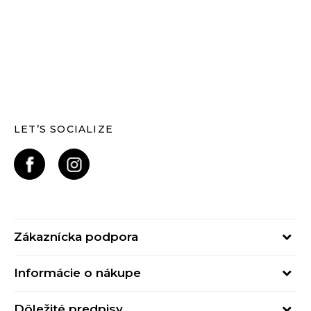
LET’S SOCIALIZE
Zákaznícka podpora
Pondelok - Piatok
Informácie o nákupe
od 09:00 do 17:00
Stav objednávky
online@buzzsneakers.sk
Dôležité predpisy