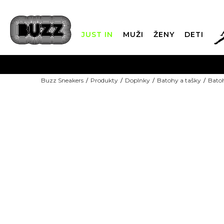
JUST IN
MUŽI
ŽENY
DETI
FIN
Buzz Sneakers
Produkty
Doplnky
Batohy a tašky
Bato
DOPRAVA 