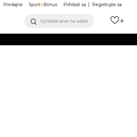
Predajne
Sport
&
Bonus
Prihlásiť sa
Registrujte sa
Vyhľadávanie na webe
0
IAC
llect)
VIAC
D Mickey
910B8835NSZ
 Mogul