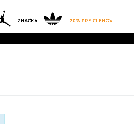
ZNAČKA
-20% PRE ČLENOV
FINAL SALE AŽ -60 %
POUZE DO 9.8.
VIAC
ZADARMO
pri objednaní nad 100 €
(neplatí pre Click&Co