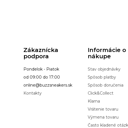
Zákaznícka
Informácie o
podpora
nákupe
Pondelok - Piatok
Stav objednávky
od 09:00 do 17:00
Spôsob platby
online@buzzsneakers.sk
Spôsob doručenia
Kontakty
Click&Collect
Klarna
Vrátenie tovaru
Výmena tovaru
Často kladené otáz