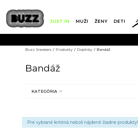
JUST IN
MUŽI
ŽENY
DETI
Buzz Sneakers
Produkty
Doplnky
Bandáž
DOPRAVA 
Bandáž
KATEGÓRIA
Pre vybrané kritériá neboli nájdené žiadne produkty!