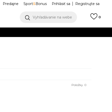
Predajne
Sport
&
Bonus
Prihlásiť sa
Registrujte sa
Vyhľadávanie na webe
0
llect)
VIAC
Položky
0