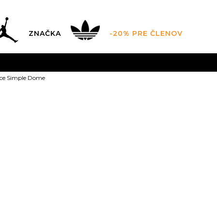
ZNAČKA
-20% PRE ČLENOV
AL SALE AŽ -60 %
+EXTRA ZLAVA 10 % POUZE DO 9.8.
V
ace Simple Dome
ZADARMO
pri objednaní nad 100 €
(neplatí pre Click&Co
The North Fa
Dome
XS
XS
S
S
M