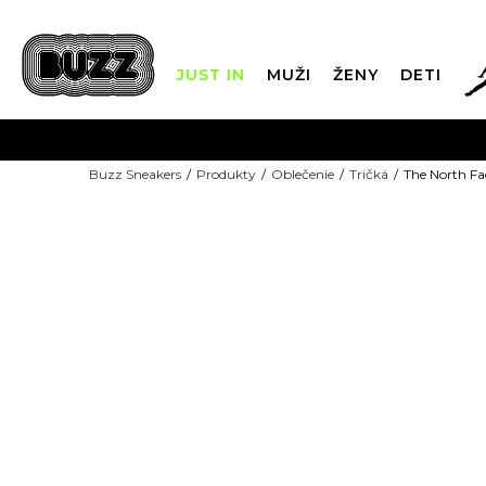
JUST IN
MUŽI
ŽENY
DETI
FIN
Buzz Sneakers
Produkty
Oblečenie
Tričká
The North F
DOPRAVA 