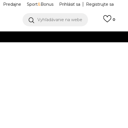
Predajne
Sport
&
Bonus
Prihlásiť sa
Registrujte sa
Vyhľadávanie na webe
0
IAC
llect)
VIAC
ce Simple
NF0A87NHJK31
M
L
L
XL
XL
2XL
2XL