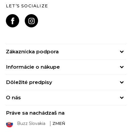
LET’S SOCIALIZE
Zákaznícka podpora
Pondelok - Piatok
Informácie o nákupe
od 09:00 do 17:00
Stav objednávky
online@buzzsneakers.sk
Dôležité predpisy
Spôsob platby
Kontakty
Obchodné podmienky
Spôsob doručenia
O nás
Podmienky používania
Click&Collect
Buzz concept
Ochrana osobných údajov
Klarna
Práve sa nachádzaš na
Buzz znacky
Spotrebiteľské recenzie
Vrátenie tovaru
Buzz Slovakia
ZMEŇ
Sport&Bonus program
Sport&Bonus pravidlá
Výmena tovaru