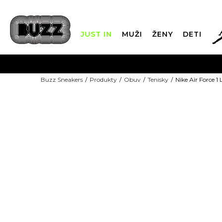
JUST IN
MUŽI
ŽENY
DETI
FIN
Buzz Sneakers
Produkty
Obuv
Tenisky
Nike Air Force 1
DOPRAVA 
-10% S KÓDOM: EXTRA10