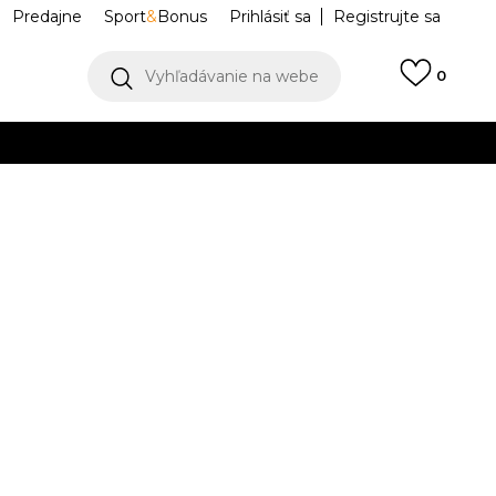
Predajne
Sport
&
Bonus
Prihlásiť sa
Registrujte sa
Vyhľadávanie na webe
0
IAC
llect)
VIAC
e 1 Low
IO4610-102
Upozorniť ma na zľavy
robcu:
115,99
EUR
5Y
5Y
37.5
5.5Y
38
6Y
38.5
6.5Y
39