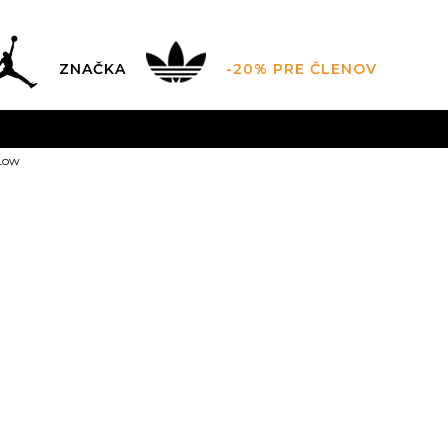
ZNAČKA
-20% PRE ČLENOV
AL SALE AŽ -60 %
+EXTRA ZLAVA 10 % POUZE DO 9.8.
V
 Low
ZADARMO
pri objednaní nad 100 €
(neplatí pre Click&Co
Nike Air Forc
Zľava
19
%
92,99
EUR
Odporúčaná cena vý
3.5Y
4Y
36
4.