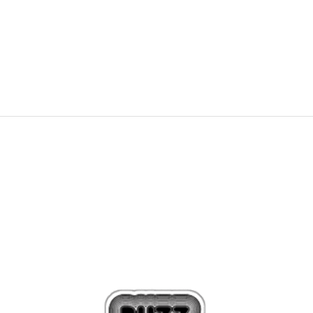
30,99
EUR
54,99
EUR
Zľava
43
%