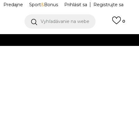
Predajne
Sport
&
Bonus
Prihlásiť sa
Registrujte sa
Vyhľadávanie na webe
0
IAC
llect)
VIAC
FN3307-464
Upozorniť ma na zľavy
robcu:
41,99
EUR
M
L
L
XL
XL
2XL
2XL
3XL
3XL