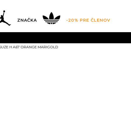
ZNAČKA
-20% PRE ČLENOV
AL SALE AŽ -60 %
+EXTRA ZLAVA 10 % POUZE DO 9.8.
V
B-SUZE H A67 ORANGE MARIGOLD
ZADARMO
pri objednaní nad 100 €
(neplatí pre Click&Co
Napapijri B-
ORANGE MAR
S
S
M
M
L