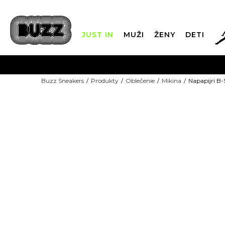
JUST IN
MUŽI
ŽENY
DETI
FIN
Buzz Sneakers
Produkty
Oblečenie
Mikina
Napapijri 
DOPRAVA 