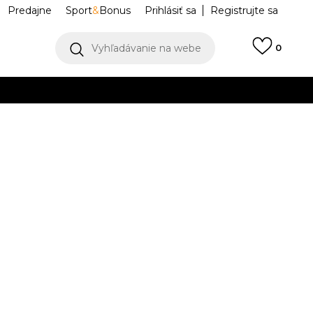
Predajne
Sport
&
Bonus
Prihlásiť sa
Registrujte sa
Vyhľadávanie na webe
0
IAC
llect)
VIAC
SUZE H A67
NP0A4I19A671
IGOLD
L
XL
XL
2XL
2XL