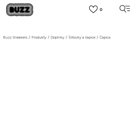
0
DOPRAVA ZADARMO
pri objednaní nad 100 €
(neplatí pre Click&Collect)
VIAC
Buzz Sneakers
Produkty
Doplnky
Šiltovky a čapice
Čapica